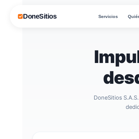
DoneSitios
Servicios
Quié
Impul
desd
DoneSitios S.A.S.
dedi