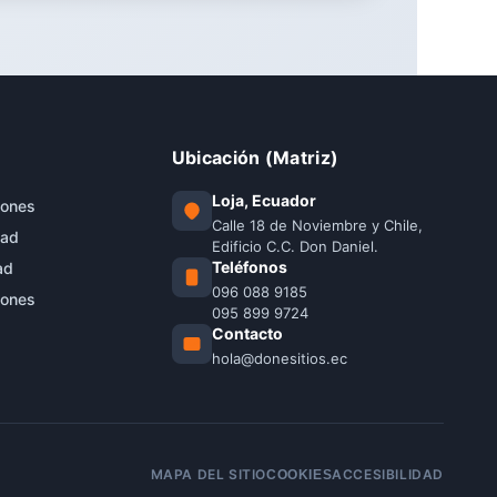
Ubicación (Matriz)
Loja, Ecuador
iones
Calle 18 de Noviembre y Chile,
dad
Edificio C.C. Don Daniel.
Teléfonos
ad
096 088 9185
iones
095 899 9724
Contacto
hola@donesitios.ec
MAPA DEL SITIO
ACCESIBILIDAD
COOKIES