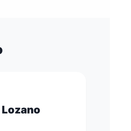
o
o Lozano