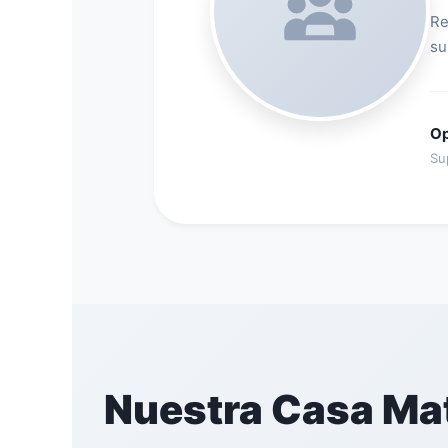
Re
su
Op
Su
Nuestra Casa Mat