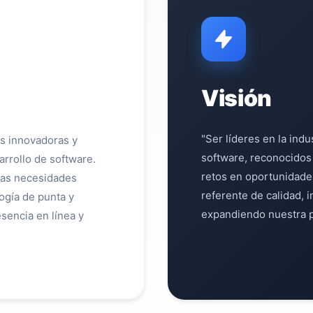
Visión
"Ser líderes en la indu
es innovadoras y
software, reconocidos
arrollo de software.
retos en oportunidade
las necesidades
referente de calidad, i
ogía de punta y
expandiendo nuestra pr
esencia en línea y