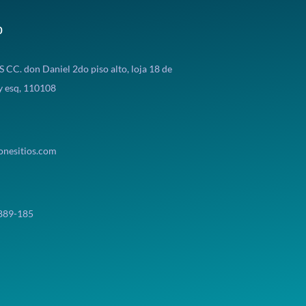
o
CC. don Daniel 2do piso alto, loja 18 de
y esq, 110108
onesitios.com
-889-185