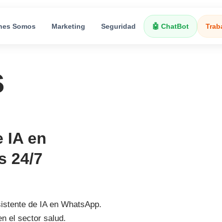
nes Somos
Marketing
Seguridad
🤖 ChatBot
Trab
s
e IA en
s 24/7
sistente de IA en WhatsApp.
n el sector salud.