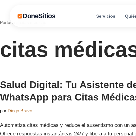
DoneSitios
Servicios
Quié
Saltar
Portada
»
citas médicas
al
contenido
citas médica
Salud Digital: Tu Asistente d
WhatsApp para Citas Médica
por
Diego Bravo
Automatiza citas médicas y reduce el ausentismo con un a
Ofrece respuestas instantáneas 24/7 y libera a tu personal e